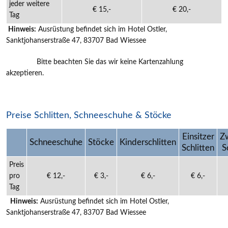
jeder weitere
€ 15,-
€ 20,-
Tag
Hinweis:
Ausrüstung befindet sich im Hotel Ostler,
Sanktjohanserstraße 47, 83707 Bad Wiessee
Bitte beachten Sie das wir keine Kartenzahlung
akzeptieren.
Preise Schlitten, Schneeschuhe & Stöcke
Einsitzer
Zw
Schneeschuhe
Stöcke
Kinderschlitten
Schlitten
S
Preis
pro
€ 12,-
€ 3,-
€ 6,-
€ 6,-
Tag
Hinweis:
Ausrüstung befindet sich im Hotel Ostler,
Sanktjohanserstraße 47, 83707 Bad Wiessee