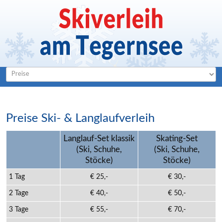
Preise
Ski-
&
Langlaufverleih
Langlauf-Set klassik
Skating-Set
(Ski, Schuhe,
(Ski, Schuhe,
Stöcke)
Stöcke)
1 Tag
€ 25,-
€ 30,-
2 Tage
€ 40,-
€ 50,-
3 Tage
€ 55,-
€ 70,-