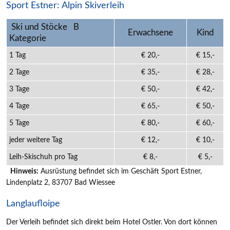
Sport Estner: Alpin Skiverleih
Ski und Stöcke B
Erwachsene
Kind
Kategorie
1 Tag
€ 20,-
€ 15,-
2 Tage
€ 35,-
€ 28,-
3 Tage
€ 50,-
€ 42,-
4 Tage
€ 65,-
€ 50,-
5 Tage
€ 80,-
€ 60,-
jeder weitere Tag
€ 12,-
€ 10,-
Leih-Skischuh pro Tag
€ 8,-
€ 5,-
Hinweis:
Ausrüstung befindet sich im Geschäft Sport Estner,
Lindenplatz 2, 83707 Bad Wiessee
Langlaufloipe
Der Verleih befindet sich direkt beim Hotel Ostler. Von dort können